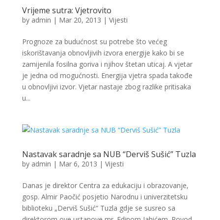
Vrijeme sutra: Vjetrovito
by
admin
|
Mar 20, 2013
|
Vijesti
Prognoze za budućnost su potrebe što većeg
iskorištavanja obnovljivih izvora energije kako bi se
zamijenila fosilna goriva i njihov štetan uticaj. A vjetar
je jedna od mogućnosti. Energija vjetra spada takođe
u obnovljivi izvor. Vjetar nastaje zbog razlike pritisaka
u...
Nastavak saradnje sa NUB “Derviš Sušić” Tuzla
by
admin
|
Mar 6, 2013
|
Vijesti
Danas je direktor Centra za edukaciju i obrazovanje,
gosp. Almir Paočić posjetio Narodnu i univerzitetsku
biblioteku „Derviš Sušić“ Tuzla gdje se susreo sa
direktorom ove ustanove mr. Edinom Jahićem. Povod