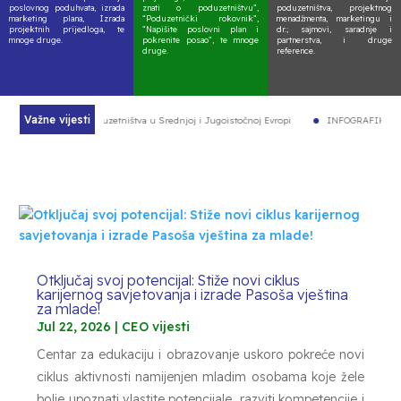
poslovnog poduhvata, izrada
znati o poduzetništvu”,
poduzetništva, projektnog
marketing plana, Izrada
“Poduzetnički rokovnik”,
menadžmenta, marketingu i
projektnih prijedloga, te
“Napišite poslovni plan i
dr.; sajmovi, saradnje i
mnoge druge.
pokrenite posao”, te mnoge
partnerstva, i druge
druge.
reference.
Važne vijesti
rinos razvoju poduzetništva u Srednjoj i Jugoistočnoj Evropi
INFOGRAFIKA: 9 korak
Otključaj svoj potencijal: Stiže novi ciklus
karijernog savjetovanja i izrade Pasoša vještina
za mlade!
Jul 22, 2026
|
CEO vijesti
Centar za edukaciju i obrazovanje uskoro pokreće novi
ciklus aktivnosti namijenjen mladim osobama koje žele
bolje upoznati vlastite potencijale, razviti kompetencije i