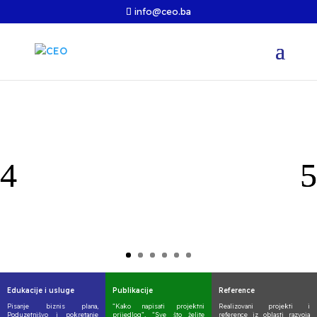
info@ceo.ba
Edukacije i usluge
Publikacije
Reference
Pisanje biznis plana,
“Kako napisati projektni
Realizovani projekti i
Poduzetnišvo i pokretanje
prijedlog”, “Sve što želite
reference iz oblasti razvoja