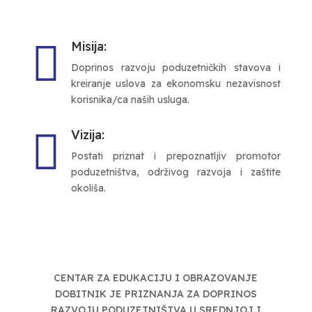

Misija:
Doprinos razvoju poduzetničkih stavova i
kreiranje uslova za ekonomsku nezavisnost
korisnika/ca naših usluga.

Vizija:
Postati priznat i prepoznatljiv promotor
poduzetništva, održivog razvoja i zaštite
okoliša.
CENTAR ZA EDUKACIJU I OBRAZOVANJE
DOBITNIK JE PRIZNANJA ZA DOPRINOS
RAZVOJU PODUZETNIŠTVA U SREDNJOJ I