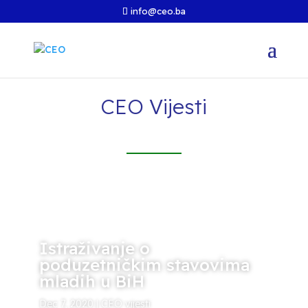
info@ceo.ba
CEO Vijesti
Istraživanje o
poduzetničkim stavovima
mladih u BiH
Dec 7, 2020
|
CEO vijesti