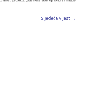
ivnosti projekta „Business start up fond za mlade
Sljedeća vijest
→