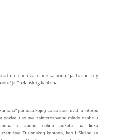
 start-up fonda za mlade sa područja Tuzlanskog
 područja Tuzlanskog kantona.
 kantona“ pomoću kojeg će se steći uvid
u interes
em pozivaju se sve zainteresovane mlade osobe u
mena i ispune online anketu na linku
poduzetništva Tuzlanskog kantona, kao i Službe za