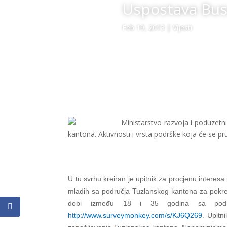
Uspostava Bus
Feb 19, 2013
|
Vijesti
Ministarstvo razvoja i poduzet
kantona. Aktivnosti i vrsta podrške koja će se 
F
a
c
e
b
o
o
U tu svrhu kreiran je upitnik za procjenu intere
k
mladih sa područja Tuzlanskog kantona za pokre
dobi između 18 i 35 godina sa podru
http://www.surveymonkey.com/s/KJ6Q269
. Upitn