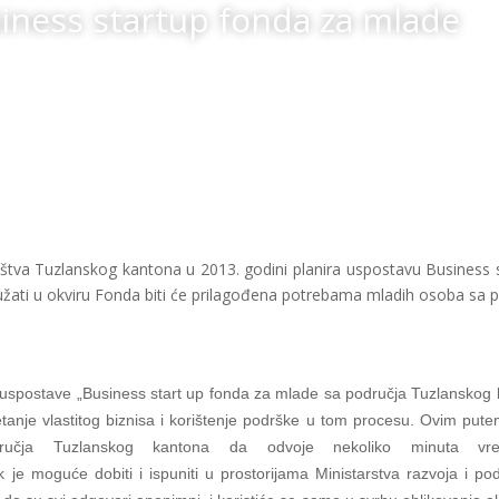
iness startup fonda za mlade
ništva Tuzlanskog kantona u 2013. godini planira uspostavu Business
pružati u okviru Fonda biti će prilagođena potrebama mladih osoba sa
sa uspostave „Business start up fonda za mlade sa područja Tuzlanskog
tanje vlastitog biznisa i korištenje podrške u tom procesu. Ovim put
čja Tuzlanskog kantona da odvoje nekoliko minuta vre
ik je moguće dobiti i ispuniti u prostorijama Ministarstva razvoja i 