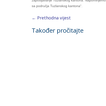
zapošljavanje Tuzlanskog kantona. Napominjemo da
sa područja Tuzlanskog kantona“.
←
Prethodna vijest
Također pročitajte