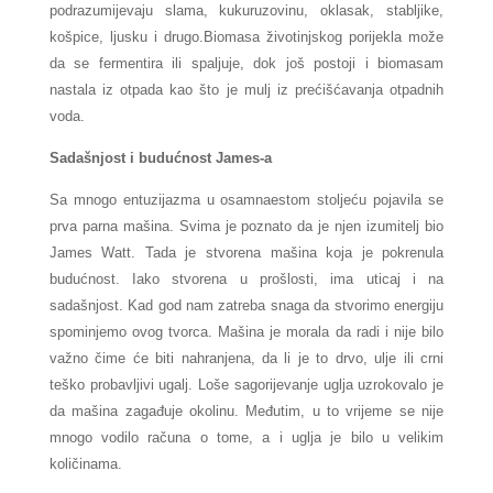
podrazumijevaju slama, kukuruzovinu, oklasak, stabljike,
košpice, ljusku i drugo.Biomasa životinjskog porijekla može
da se fermentira ili spaljuje, dok još postoji i biomasam
nastala iz otpada kao što je mulj iz prećišćavanja otpadnih
voda.
Sadašnjost i budućnost James-a
Sa mnogo entuzijazma u osamnaestom stoljeću pojavila se
prva parna mašina. Svima je poznato da je njen izumitelj bio
James Watt. Tada je stvorena mašina koja je pokrenula
budućnost. Iako stvorena u prošlosti, ima uticaj i na
sadašnjost. Kad god nam zatreba snaga da stvorimo energiju
spominjemo ovog tvorca. Mašina je morala da radi i nije bilo
važno čime će biti nahranjena, da li je to drvo, ulje ili crni
teško probavljivi ugalj. Loše sagorijevanje uglja uzrokovalo je
da mašina zagađuje okolinu. Međutim, u to vrijeme se nije
mnogo vodilo računa o tome, a i uglja je bilo u v
elikim
količinama.