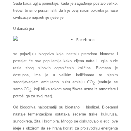
Sada kada uglja ponestaje
, kad
a je zagađenje postalo veliko,
trebali bi s
mo porazmisliti da li je ovaj način pokretanja naše
civilizacije najsretnije rješenje.
U današnjici
Facebook
se pojavljuju biogoriva koja nastaju preradom biomase i
postajat će sve popularnija kako cijena nafte i uglja bude
rasla zbog njihovih ograničenih količina. Biomasa je
dostupna, ima je u velikim količinama te njenim
sagorijevanjem emitujemo nultu emisiju CO
(emituje se
2
samo CO
koji biljka tokom svog života uzme iz atmosfere i
2,
potroši ga za svoj rast).
Od biogoriva najpoznatiji su bioetanol i biodizel. Bioetanol
nastaje fermentacijom ostataka šećerne trske, kukuruza,
suncokreta, žita i krompira. Mnogo se diskutovalo o etici ove
ideje s obzirom da se hrana koristi za proizvodnju energenta