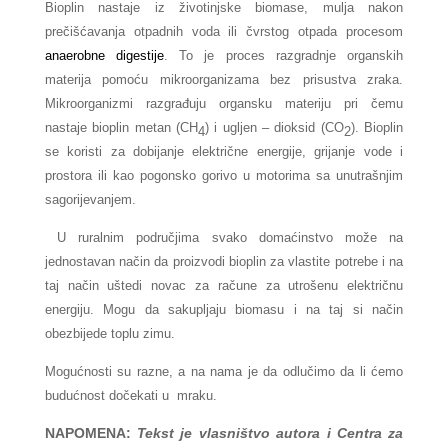
Bioplin nastaje iz životinjske biomase, mulja nakon
prečišćavanja otpadnih voda ili čvrstog otpada procesom
anaerobne digestije
. To je proces razgradnje organskih
materija pomoću mikroorganizama bez prisustva zraka.
Mikroorganizmi razgrađuju organsku materiju pri čemu
nastaje bioplin metan (CH
) i ugljen – dioksid (CO
). Bioplin
4
2
se koristi za dobijanje električne energije, grijanje vode i
prostora ili kao pogonsko gorivo u motorima sa unutrašnjim
sagorijevanjem.
U ruralnim područjima svako domaćinstvo može na
jednostavan način da proizvodi bioplin za vlastite potrebe i na
taj način uštedi novac za račune za utrošenu električnu
energiju. Mogu da sakupljaju biomasu i na taj si način
obezbijede toplu zimu.
Mogućnosti su razne, a na nama je da odlučimo da li ćemo
budućnost dočekati u
mraku.
NAPOMENA:
Tekst je vlasništvo autora i Centra za