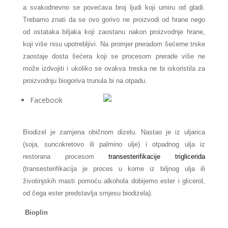
a svakodnevno se povećava broj ljudi koji umiru od gladi.
Trebamo znati da se ovo gorivo ne proizvodi od hrane nego
od ostataka biljaka koji zaostanu nakon proizvodnje hrane,
koji više nisu upotrebljivi. Na promjer preradom šećerne trske
zaostaje dosta šećera koji se procesom prerade više ne
može izdvojiti i ukoliko se ovakva treska ne bi iskoristila za
proizvodnju biogoriva trunula bi na otpadu.
Facebook
Biodizel je zamjena običnom dizelu. Nastao je iz uljarica
(soja, suncokretovo ili palmino ulje) i otpadnog ulja iz
restorana procesom
transesterifikacije triglicerida
(transesterifikacija je proces u kome iz biljnog ulja ili
životinjskih masti pomoću alkohola dobijemo ester i glicerol,
od čega ester predstavlja smjesu biodizela).
Bioplin