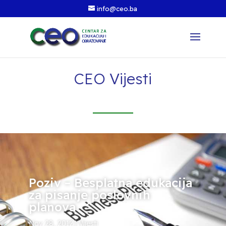
info@ceo.ba
CEO Vijesti
Poziv – Besplatna edukacija
za pisanje poslovnih
planova
Nov 28, 2012
|
Vijesti