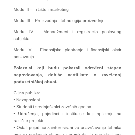
Modul II – Tržište i marketing
Modul III – Proizvodnja i tehnologija proizvodnje
Modul IV – Menadžment i registracija poslovnog
subjekta
Modul V – Finansijsko planiranje i finansijski okvir
poslovanja
Polaznici koji budu pokazali određeni stepen
napredovanja, dobiće certifikate o završenoj
poduzetničkoj obuci.
Ciljna publika:
• Nezaposleni
• Studenti i srednjoškolci završnih godina
• Udruženja, pojedinci i institucije koji apliciraju na
različite projekte
• Ostali pojedinci zainteresirani za usavršavanje tehnika
pisanja poslovnih planova i projekata, te predstavljanja