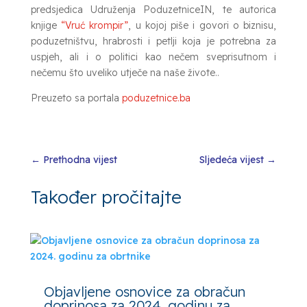
predsjedica Udruženja PoduzetniceIN, te autorica
knjige
“Vruć krompir”
, u kojoj piše i govori o biznisu,
poduzetništvu, hrabrosti i petlji koja je potrebna za
uspjeh, ali i o politici kao nečem sveprisutnom i
nečemu što uveliko utječe na naše živote..
Preuzeto sa portala
poduzetnice.ba
←
Prethodna vijest
Sljedeća vijest
→
Također pročitajte
Objavljene osnovice za obračun
doprinosa za 2024. godinu za