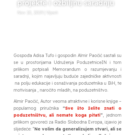
projekte i ozbiljnu saradnju
Nov 10, 2019
|
Vijesti
Gospođa Adisa Tufo i gospodin Almir Paočić sastali su
se u prostorijama Udruženja PoduzetniceIN i tom
prilikom potpisali Memorandum o razumjevanju i
saradnji, kojim najavljuju buduće zajedničke aktivnosti
na polju edukacije i osnaživanja poduzetnika u BiH, te
motivisanja , naročito mladih, na poduzetništvo.
Almir Paočić, Autor veoma atraktivne i korisne knjige –
popularnog priručnika
“
Sve što želite znati o
poduzetništvu, ali nemate koga pitati
”
, jednom
prilikom govoreći za Radio Slobodna Evropa, izjavio je
slijedeće: “
Ne volim da generalizujem stvari, ali se