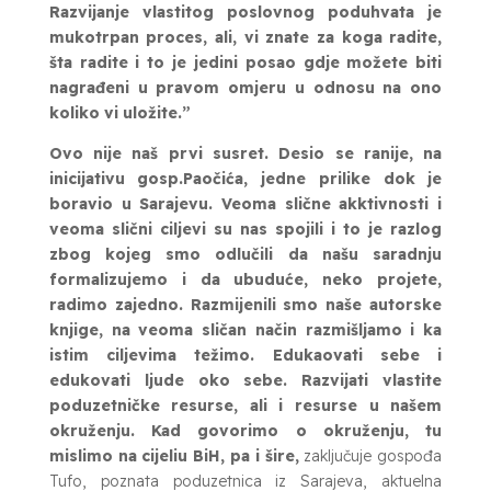
Razvijanje vlastitog poslovnog poduhvata je
mukotrpan proces, ali, vi znate za koga radite,
šta radite i to je jedini posao gdje možete biti
nagrađeni u pravom omjeru u odnosu na ono
koliko vi uložite.”
Ovo nije naš prvi susret. Desio se ranije, na
inicijativu gosp.Paočića, jedne prilike dok je
boravio u Sarajevu. Veoma slične akktivnosti i
veoma slični ciljevi su nas spojili i to je razlog
zbog kojeg smo odlučili da našu saradnju
formalizujemo i da ubuduće, neko projete,
radimo zajedno. Razmijenili smo naše autorske
knjige, na veoma sličan način razmišljamo i ka
istim ciljevima težimo. Edukaovati sebe i
edukovati ljude oko sebe. Razvijati vlastite
poduzetničke resurse, ali i resurse u našem
okruženju. Kad govorimo o okruženju, tu
mislimo na cijeliu BiH, pa i šire,
zaključuje gospođa
Tufo, poznata poduzetnica iz Sarajeva, aktuelna