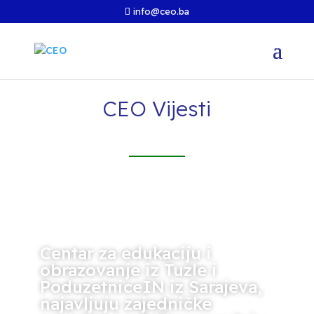
info@ceo.ba
CEO Vijesti
Centar za edukaciju i
obrazovanje iz Tuzle i
PoduzetniceIN iz Sarajeva,
najavljuju zajedničke