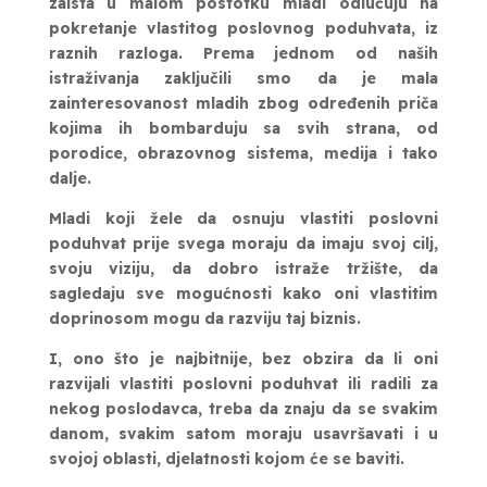
zaista u malom postotku mladi odlučuju na
pokretanje vlastitog poslovnog poduhvata, iz
raznih razloga. Prema jednom od naših
istraživanja zaključili smo da je mala
zainteresovanost mladih zbog određenih priča
kojima ih bombarduju sa svih strana, od
porodice, obrazovnog sistema, medija i tako
dalje.
Mladi koji žele da osnuju vlastiti poslovni
poduhvat prije svega moraju da imaju svoj cilj,
svoju viziju, da dobro istraže tržište, da
sagledaju sve mogućnosti kako oni vlastitim
doprinosom mogu da razviju taj biznis.
I, ono što je najbitnije, bez obzira da li oni
razvijali vlastiti poslovni poduhvat ili radili za
nekog poslodavca, treba da znaju da se svakim
danom, svakim satom moraju usavršavati i u
svojoj oblasti, djelatnosti kojom će se baviti.