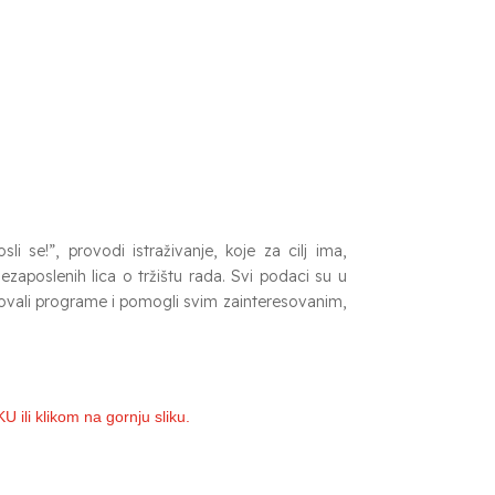
i se!”, provodi istraživanje, koje za cilj ima,
zaposlenih lica o tržištu rada. Svi podaci su u
ikovali programe i pomogli svim zainteresovanim,
U ili klikom na gornju sliku.