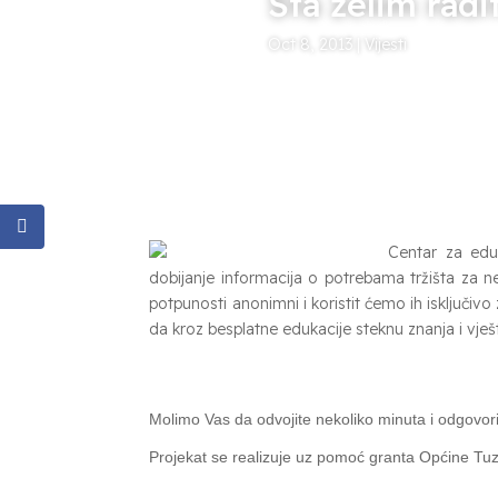
Šta želim radi
Oct 8, 2013
|
Vijesti
Centar za eduk
dobijanje informacija o potrebama tržišta za n
Facebook
potpunosti anonimni i koristit ćemo ih isključi
da kroz besplatne edukacije steknu znanja i vješt
Molimo Vas da odvojite nekoliko minuta i odgovori
Projekat se realizuje uz pomoć granta Općine Tuz