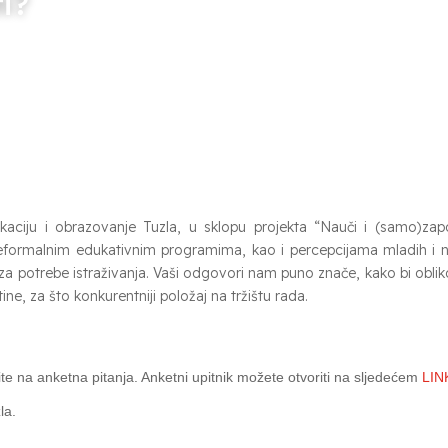
ti?
aciju i obrazovanje Tuzla, u sklopu projekta “Nauči i (samo)zaposl
eformalnim edukativnim programima, kao i percepcijama mladih i ne
vo za potrebe istraživanja. Vaši odgovori nam puno znače, kako bi obl
ine, za što konkurentniji položaj na tržištu rada.
te na anketna pitanja. Anketni upitnik možete otvoriti na sljedećem
LINK
la.