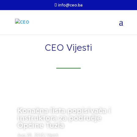
info@ceo.ba
CEO Vijesti
Konačna lista popisivača i
instruktora za područje
Općine Tuzla
Aug 28, 2013
|
Vijesti