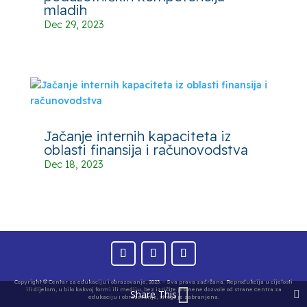
mladih
Dec 29, 2023
Jačanje internih kapaciteta iz
oblasti finansija i računovodstva
Dec 18, 2023
Copyright © Centar za edukaciju i obrazovanje, 2023. – Sva prava zadržana. Reprodukcija u cijelosti
ili dijelom, u bilo kakvoj formi ili mediju, bez izričite pismene dozvole od strane Centra za
Share This
edukaciju i obrazovanje, strogo je zabranjena.