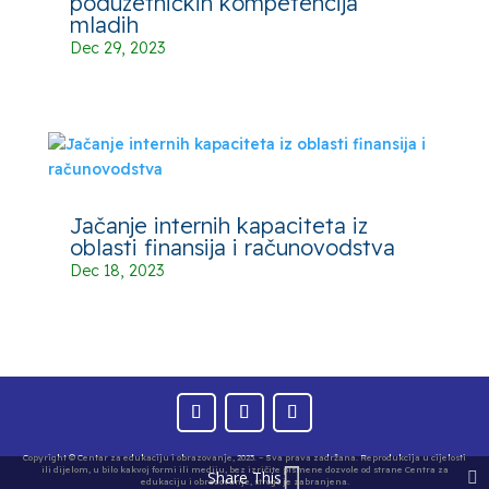
poduzetničkih kompetencija
mladih
Dec 29, 2023
Jačanje internih kapaciteta iz
oblasti finansija i računovodstva
Dec 18, 2023
Copyright © Centar za edukaciju i obrazovanje, 2023. – Sva prava zadržana. Reprodukcija u cijelosti
ili dijelom, u bilo kakvoj formi ili mediju, bez izričite pismene dozvole od strane Centra za
Share This
edukaciju i obrazovanje, strogo je zabranjena.