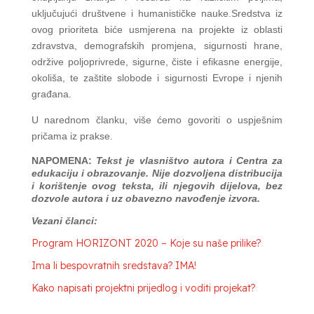
uključujući društvene i humanističke nauke.Sredstva iz
ovog prioriteta biće usmjerena na projekte iz oblasti
zdravstva, demografskih promjena, sigurnosti hrane,
održive poljoprivrede, sigurne, čiste i efikasne energije,
okoliša, te zaštite slobode i sigurnosti Evrope i njenih
građana.
U narednom članku, više ćemo govoriti o uspješnim
pričama iz prakse.
NAPOMENA:
Tekst je vlasništvo autora i Centra za
edukaciju i obrazovanje. Nije dozvoljena distribucija
i korištenje ovog teksta, ili njegovih dijelova, bez
dozvole autora i uz obavezno navođenje izvora.
Vezani članci:
Program HORIZONT 2020 – Koje su naše prilike?
Ima li bespovratnih sredstava? IMA!
Kako napisati projektni prijedlog i voditi projekat?