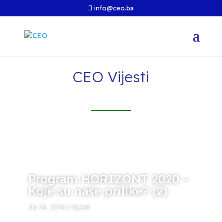
info@ceo.ba
CEO Vijesti
Program HORIZONT 2020 –
Koje su naše prilike? (2)
Jul 14, 2014
|
Vijesti