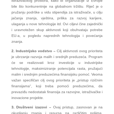
istraživačkog prostora, kako bi organizacije iz Evrope
bile što konkurentnije na globalnom tržištu. Riječ je o
pružanju podrške u vidu stipendija za istraživače, u cilju
jačanja znanja, vještina, prilika za razvoj karijere,
ulaganja u nove tehnologije itd. Ovi ciljevi čine zajednički
i uravnotežen skup aktivnosti koji obuhvataju potrebe
EU-a, u pogledu naprednih tehnologija i povećanja
znanja.
2. Industrijsko vodstvo –
Cilj aktivnosti ovog prioriteta
je ubrzanje razvoja malih i srednjih preduzeća. Program
će se realizovati kroz investicije u industrijske
tehnologije, maksimiziranje potencijala rasta, pružajući
malim i srednjim preduzećima finansijsku pomoć. Veoma
važan specifičan cilj ovog prioriteta je „pristup rizičnim
finansijama“, koji treba pomoći preduzećima, da
prevaziđu nedostatak finansija za razvojne, istraživačke i
inovacione projekte.
3. Društveni izazovi –
Ovaj pristup, zasnovan je na
okupljanju znanja i resursa na različitim poljima,