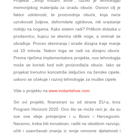
Projekat „Shop Instant Shoe“, razvio je tehnologiju
memorijskog materijala za izradu obuće. Osnovi cilj je
faktor udobnosti, te proizvodnja obuće, koja neće
uzrokovati žuljeve, deformitete zglobova, niti urastanje
noktiju na nogama. Kako sistem radi? Prilikom dolaska u
prodavnicu, kupcu se skenira oblik noge, a snimak se
obrađuje. Proces skeniranja i izrade dizajna traje manje
od 10 minuta. Nakon toga se radi na dizajnu obuće.
Prema riječima implementatora projekta, ova tehnologija
može se korisiti kod svih proizvođača obuće. Iako se
projekat trenutno koncetriše isključivo na ženske cipele,
uskoro se očekuje i razvoj tehnologije za muške cipele.
Više o projektu na:
www.instantshoe.com
Svi ovi projekti, finansirani su od strane EU-a, kroz
Program Horizont 2020. Ono što se može reći je, da su
sve ove ideje primjenjive i u Bosni i Hercegovini.
Naravno, treba biti inovativan, raditi na vlastitom razvoju,
učiti i usavršavati znanja iz svoje osnovne djelatnosti i