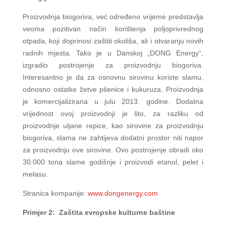
Proizvodnja biogoriva, već određeno vrijeme predstavlja
veoma pozitivan način korištenja poljoprivrednog
otpada, koji doprinosi zaštiti okoliša, ali i otvaranju novih
radnih mjesta. Tako je u Danskoj „DONG Energy“,
izgradio postrojenje za proizvodnju biogoriva.
Interesantno je da za osnovnu sirovinu koriste slamu,
odnosno ostatke žetve pšenice i kukuruza. Proizvodnja
je komercijalizirana u julu 2013. godine. Dodatna
vrijednost ovoj proizvodnji je što, za razliku od
proizvodnje uljane repice, kao sirovine za proizvodnju
biogoriva, slama ne zahtijeva dodatni prostor niti napor
za proizvodnju ove sirovine. Ovo postrojenje obradi oko
30.000 tona slame godišnje i proizvodi etanol, pelet i
melasu.
Stranica kompanije:
www.dongenergy.com
Primjer 2: Zaštita evropske kulturne baštine