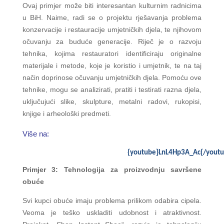
Ovaj primjer može biti interesantan kulturnim radnicima
u BiH. Naime, radi se o projektu rješavanja problema
konzervacije i restauracije umjetničkih djela, te njihovom
očuvanju za buduće generacije. Riječ je o razvoju
tehnika, kojima restauratori identificiraju originalne
materijale i metode, koje je koristio i umjetnik, te na taj
način doprinose očuvanju umjetničkih djela.
Pomoću
ove
tehnike, mogu
se analizirati
,
pratiti i
testirati razna djela
,
uključujući
slike
,
skulpture
,
metalni
radovi
,
rukopisi
,
knjige
i
arheološki
predmeti
.
Više na:
{youtube}LnL4Hp3A_Ac{/youtu
Primjer 3: Tehnologija za proizvodnju savršene
obuće
Svi kupci obuće imaju problema prilikom odabira cipela.
Veoma je teško uskladiti udobnost i atraktivnost.