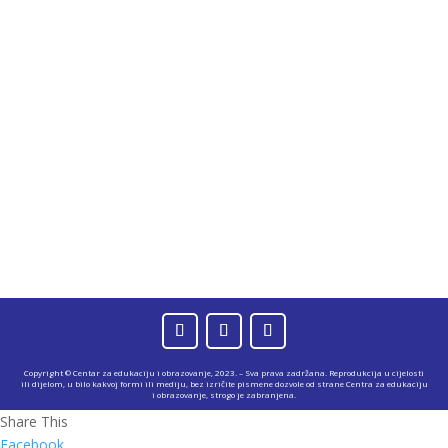
Copyright © Centar za edukaciju i obrazovanje, 2023. – Sva prava zadržana. Reprodukcija u cijelosti
ili dijelom, u bilo kakvoj formi ili mediju, bez izričite pismene dozvole od strane Centra za edukaciju
i obrazovanje, strogo je zabranjena.
Share This
Facebook