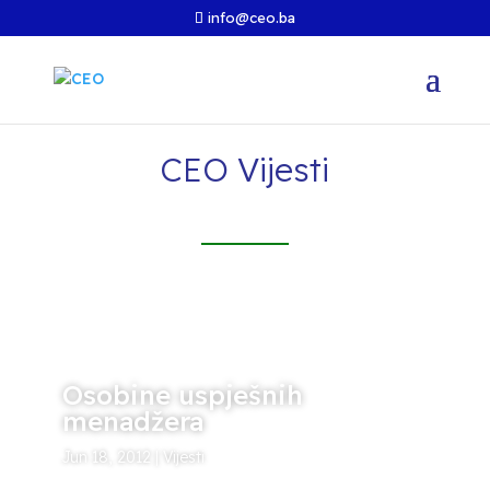
info@ceo.ba
CEO Vijesti
Osobine uspješnih
menadžera
Jun 18, 2012
|
Vijesti