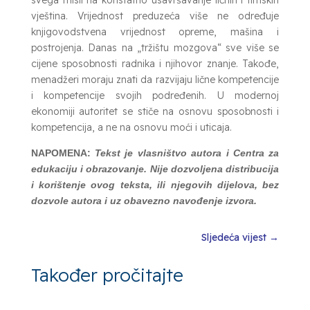
svega misli na konstatno usavršavanje ličnih i timskih
vještina. Vrijednost preduzeća više ne određuje
knjigovodstvena vrijednost opreme, mašina i
postrojenja. Danas na „tržištu mozgova“ sve više se
cijene sposobnosti radnika i njihovor znanje. Takođe,
menadžeri moraju znati da razvijaju lične kompetencije
i kompetencije svojih podređenih. U modernoj
ekonomiji autoritet se stiče na osnovu sposobnosti i
kompetencija, a ne na osnovu moći i uticaja.
NAPOMENA:
Tekst je vlasništvo autora i Centra za
edukaciju i obrazovanje. Nije dozvoljena distribucija
i korištenje ovog teksta, ili njegovih dijelova, bez
dozvole autora i uz obavezno navođenje izvora.
Sljedeća vijest
→
Također pročitajte