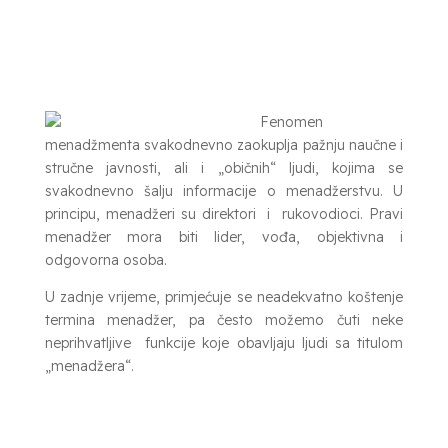
Fenomen
menadžmenta svakodnevno zaokuplja pažnju naučne i
stručne javnosti, ali i „običnih“ ljudi, kojima se
svakodnevno šalju informacije o menadžerstvu. U
principu, menadžeri su direktori i rukovodioci. Pravi
menadžer mora biti lider, vođa, objektivna i
odgovorna osoba.
U zadnje vrijeme, primjećuje se neadekvatno koštenje
termina menadžer, pa često možemo čuti neke
neprihvatljive funkcije koje obavljaju ljudi sa titulom
„menadžera“.