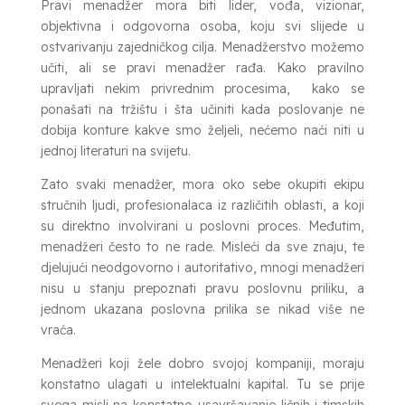
Pravi menadžer mora biti lider, vođa, vizionar,
objektivna i odgovorna osoba, koju svi slijede u
ostvarivanju zajedničkog cilja. Menadžerstvo možemo
učiti, ali se pravi menadžer rađa. Kako pravilno
upravljati nekim privrednim procesima, kako se
ponašati na tržištu i šta učiniti kada poslovanje ne
dobija konture kakve smo željeli, nećemo naći niti u
jednoj literaturi na svijetu.
Zato svaki menadžer, mora oko sebe okupiti ekipu
stručnih ljudi, profesionalaca iz različitih oblasti, a koji
su direktno involvirani u poslovni proces. Međutim,
menadžeri često to ne rade. Misleći da sve znaju, te
djelujući neodgovorno i autoritativo, mnogi menadžeri
nisu u stanju prepoznati pravu poslovnu priliku, a
jednom ukazana poslovna prilika se nikad više ne
vraća.
Menadžeri koji žele dobro svojoj kompaniji, moraju
konstatno ulagati u intelektualni kapital. Tu se prije