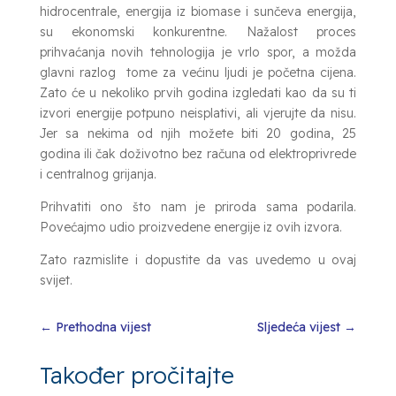
hidrocentrale, energija iz biomase i sunčeva energija,
su ekonomski konkurentne. Nažalost proces
prihvaćanja novih tehnologija je vrlo spor, a možda
glavni razlog tome za većinu ljudi je početna cijena.
Zato će u nekoliko prvih godina izgledati kao da su ti
izvori energije potpuno neisplativi, ali vjerujte da nisu.
Jer sa nekima od njih možete biti 20 godina, 25
godina ili čak doživotno bez računa od elektroprivrede
i centralnog grijanja.
Prihvatiti ono što nam je priroda sama podarila.
Povećajmo udio proizvedene energije iz ovih izvora.
Zato razmislite i dopustite da vas uvedemo u ovaj
svijet.
←
Prethodna vijest
Sljedeća vijest
→
Također pročitajte