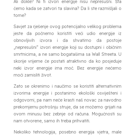
Ali dokle? Ni ti izvori energije nisu nepresušni. Šta
ćemo kada se zatvori ta slavina? Da li ste razmišljali o
tome?
Savjet za rješenje ovog potencijalno velikog problema
jeste da počnemo koristiti veći udio energije iz
obnovljivih izvora i da shvatimo da postoje
„nepresušni“ izvori energije koji su dostupni i običnim
smrtnicima, a ne samo bogatašima sa Wall Streeta. U
skorije vrijeme će postati atraktivno da ko posjeduje
neki izvor energije ima moć. Bez energije nećemo
moći zamisliti život.
Zato se okrenimo i naučimo se koristiti alternativnim
izvorima energije i postanimo ekološki osviješteni i
odgovorni, pa nam neće krasti naš novac za navodno
prekomjernu potrošnju struje, da se možemo grijati na
ovom minusu bez zebnje od računa. Mogućnosti su
nam otvorene, samo ih treba prihvatiti.
Nekoliko tehnologija, posebno energija vjetra, male