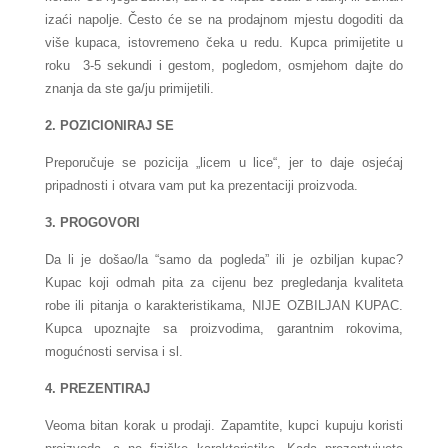
izaći napolje. Često će se na prodajnom mjestu dogoditi da
više kupaca, istovremeno čeka u redu. Kupca primijetite u
roku
3-5 sekundi i gestom, pogledom, osmjehom dajte do
znanja da ste ga/ju primijetili.
2. POZICIONIRAJ SE
Preporučuje se pozicija „licem u lice“, jer to daje osjećaj
pripadnosti i otvara vam put ka prezentaciji proizvoda.
3. PROGOVORI
Da li je došao/la “samo da pogleda” ili je ozbiljan kupac?
Kupac koji odmah pita za cijenu bez pregledanja kvaliteta
robe ili pitanja o karakteristikama, NIJE OZBILJAN KUPAC.
Kupca upoznajte sa proizvodima, garantnim rokovima,
mogućnosti servisa i sl.
4. PREZENTIRAJ
Veoma bitan korak u prodaji. Zapamtite, kupci kupuju koristi