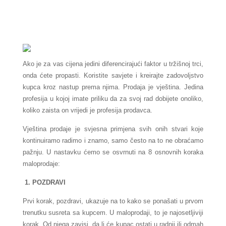
Ako je za vas cijena jedini diferencirajući faktor u tržišnoj trci,
onda ćete propasti. Koristite savjete i kreirajte zadovoljstvo
kupca kroz nastup prema njima. Prodaja je vještina.
Jedina
profesija u kojoj imate priliku da za svoj rad dobijete onoliko,
koliko zaista on vrijedi je profesija prodavca.
Vještina prodaje je svjesna primjena svih onih stvari koje
kontinuiramo radimo i znamo, samo često na to ne obraćamo
pažnju. U nastavku ćemo se osvrnuti na 8 osnovnih koraka
maloprodaje:
1. POZDRAVI
Prvi korak, pozdravi, ukazuje na to kako se ponašati u prvom
trenutku susreta sa kupcem. U maloprodaji, to je najosetljiviji
korak. Od njega zavisi, da li će kupac ostati u radnji ili odmah