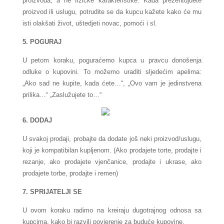
proizvo
da, a ne fizičke karakteristike. Kada prezentujuete
proizvod ili uslugu,
potrudite se da kupcu
kažete kako će mu
isti olakšati život, uštedjeti novac, pomoći i sl.
5. POGURAJ
U petom koraku, poguraćemo kupca u pravcu donošenja
odluke o kupovini. To možemo uraditi sljedećim apelima:
„Ako sad ne kupite, kada ćete…“, „Ovo va
m je
jedinstvena
prilika…“ „Zaslužujete to…“
6. DODAJ
U svakoj prodaji, probajte da dodate još neki proizvod/uslugu,
koji je kompatibilan kupljenom. (Ako prodajete torte, prodajte i
rezanje, ako prodajete vjenčanice, prodajte i ukrase, ako
prodajete torbe, prodajte i remen)
7. SPRIJATELJI SE
U ovom koraku radimo na kreiraju dugotrajnog odnosa sa
kupcima, kako bi razvili povjerenje za buduće kupovine.