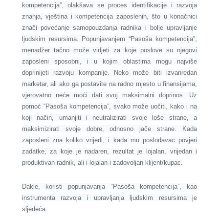
kompetencija”, olakšava se proces identifikacije i razvoja
znanja, vještina i kompetencija zaposlenih, što u konačnici
znači povećanje samopouzdanja radnika i bolje upravljanje
ljudskim resursima. Popunjavanjem “Pasoša kompetencija”,
menadžer tačno može vidjeti za koje poslove su njegovi
zaposleni sposobni, i u kojim oblastima mogu najviše
doprinijeti razvoju kompanije. Neko može biti izvanredan
marketar, ali ako ga postavite na radno mjesto u finansijama,
vjerovatno neće moći dati svoj maksimalni doprinos. Uz
pomoć “Pasoša kompetencija”, svako može uočiti, kako i na
koji način, umanjiti i neutralizirati svoje loše strane, a
maksimizirati svoje dobre, odnosno jače strane. Kada
zaposleni zna koliko vrijedi, i kada mu poslodavac povjeri
zadatke, za koje je nadaren, rezultat je lojalan, vrijedan i
produktivan radnik, ali i lojalan i zadovoljan klijent/kupac.
Dakle, koristi popunjavanja “Pasoša kompetencija”, kao
instrumenta razvoja i upravljanja ljudskim resursima je
sljedeća: