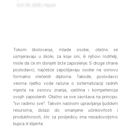
Oct 29, 2015
|
Vijesti
Tokom školovanja, mlade osobe, obično se
usmjeravaju u škole, za koje oni, ili njihovi roditelji,
misle da će im donijeti brže zaposlenje. S druge strane
poslodavci, najčešće zapošljavaju osobe na osnovu
formalno stečenih diploma. Takođe, poslodavci
veoma rijetko vode računa o sistematizaciji radnih
mjesta na osnovu znanja, vještina i kompetencija
svojih zaposlenih. Obično se sve završava na principu:
“svi radimo sve”. Takvim načinom upravljanja ljudskim
resursima, dolazi do smanjene učinkovitosti i
produktivnosti, što za posljedicu ima nezadovoljstvo
kupca ili klijenta.