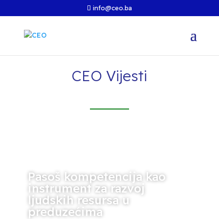
info@ceo.ba
CEO Vijesti
Pasoš kompetencija kao
instrument za razvoj
ljudskih resursa u
preduzećima