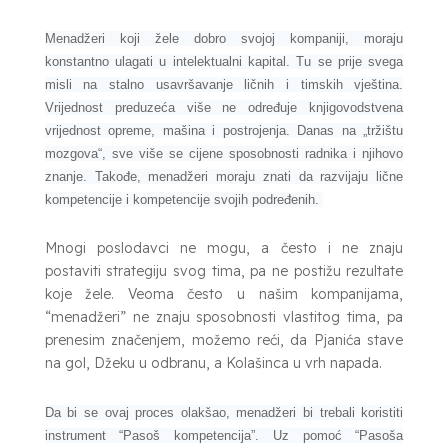
Menadžeri koji žele dobro svojoj kompaniji, moraju
konstantno ulagati u intelektualni kapital. Tu se prije svega
misli na stalno usavršavanje ličnih i timskih vještina.
Vrijednost preduzeća više ne određuje knjigovodstvena
vrijednost opreme, mašina i postrojenja. Danas na „tržištu
mozgova“, sve više se cijene sposobnosti radnika i njihovo
znanje. Takođe, menadžeri moraju znati da razvijaju lične
kompetencije i kompetencije svojih podređenih.
Mnogi poslodavci ne mogu, a često i ne znaju
postaviti strategiju svog tima, pa ne postižu rezultate
koje žele. Veoma često u našim kompanijama,
“menadžeri” ne znaju sposobnosti vlastitog tima, pa
prenesim značenjem, možemo reći, da Pjanića stave
na gol, Džeku u odbranu, a Kolašinca u vrh napada.
Da bi se ovaj proces olakšao, menadžeri bi trebali koristiti
instrument “Pasoš kompetencija”. Uz pomoć “Pasoša