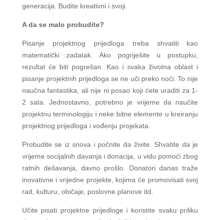
generacija. Budite kreativni i svoji.
A da se malo probudite?
Pisanje projektnog prijedloga treba shvatiti kao
matematički zadatak. Ako pogriješite u postupku,
rezultat će biti pogrešan. Kao i svaka životna oblast i
pisanje projektnih prijedloga se ne uči preko noći. To nije
naučna fantastika, ali nije ni posao koji ćete uraditi za 1-
2 sata. Jednostavno, potrebno je vrijeme da naučite
projektnu terminologiju i neke bitne elemente u kreiranju
projektnog prijedloga i vođenju projekata.
Probudite se iz snova i počnite da živite. Shvatite da je
vrijeme socijalnih davanja i donacija, u vidu pomoći zbog
ratnih dešavanja, davno prošlo. Donatori danas traže
inovativne i vrijedne projekte, kojima će promovisati svoj
rad, kulturu, običaje, poslovne planove itd.
Učite pisati projektne prijedloge i koristite svaku priliku