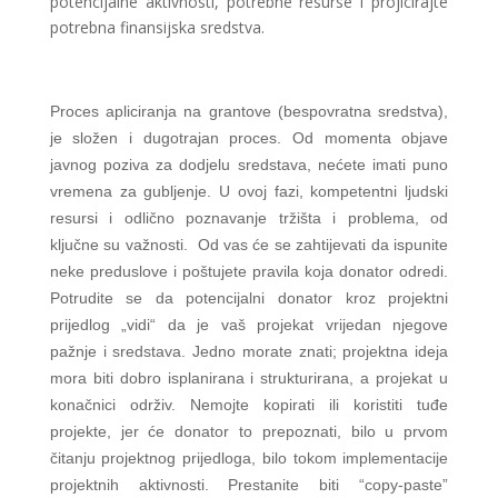
potencijalne aktivnosti, potrebne resurse i projicirajte
potrebna finansijska sredstva.
Proces apliciranja na grantove (bespovratna sredstva),
je složen i dugotrajan proces. Od momenta objave
javnog poziva za dodjelu sredstava, nećete imati puno
vremena za gubljenje. U ovoj fazi, kompetentni ljudski
resursi i odlično poznavanje tržišta i problema, od
ključne su važnosti.
Od vas će se zahtijevati da ispunite
neke preduslove i poštujete pravila koja donator odredi.
Potrudite se da potencijalni donator kroz projektni
prijedlog „vidi“ da je vaš projekat vrijedan njegove
pažnje i sredstava. Jedno morate znati;
projektna ideja
mora biti dobro isplanirana i strukturirana, a projekat u
konačnici održiv. Nemojte kopirati ili koristiti tuđe
projekte, jer će donator to prepoznati, bilo u prvom
čitanju projektnog prijedloga, bilo tokom implementacije
projektnih aktivnosti. Prestanite biti “copy-paste”