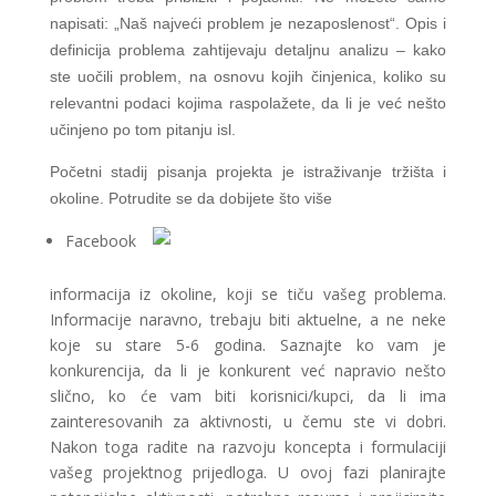
napisati: „Naš najveći problem je nezaposlenost“. Opis i
definicija problema zahtijevaju detaljnu analizu – kako
ste uočili problem, na osnovu kojih činjenica, koliko su
relevantni podaci kojima raspolažete, da li je već nešto
učinjeno po tom pitanju isl.
Početni stadij pisanja projekta je istraživanje tržišta i
okoline. Potrudite se da dobijete što više
Facebook
informacija iz okoline, koji se tiču vašeg problema.
Informacije naravno, trebaju biti aktuelne, a ne neke
koje su stare 5-6 godina. Saznajte ko vam je
konkurencija, da li je konkurent već napravio nešto
slično, ko će vam biti korisnici/kupci, da li ima
zainteresovanih za aktivnosti, u čemu ste vi dobri.
Nakon toga radite na razvoju koncepta i formulaciji
vašeg projektnog prijedloga. U ovoj fazi planirajte