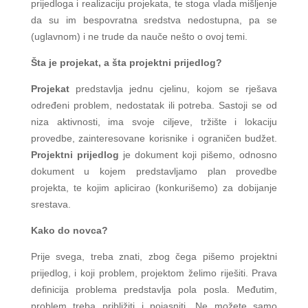
prijedloga i realizaciju projekata, te stoga vlada mišljenje
da su im bespovratna sredstva nedostupna, pa se
(uglavnom) i ne trude da nauče nešto o ovoj temi.
Šta je projekat, a šta projektni prijedlog?
Projekat
predstavlja jednu cjelinu, kojom se rješava
određeni problem, nedostatak ili potreba. Sastoji se od
niza aktivnosti, ima svoje ciljeve, tržište i lokaciju
provedbe, zainteresovane korisnike i ograničen budžet.
Projektni prijedlog
je dokument koji pišemo, odnosno
dokument u kojem predstavljamo plan provedbe
projekta, te kojim aplicirao (konkurišemo) za dobijanje
srestava.
Kako do novca?
Prije svega, treba znati, zbog čega pišemo projektni
prijedlog, i koji problem, projektom želimo riješiti. Prava
definicija problema predstavlja pola posla. Međutim,
problem treba približiti i pojasniti. Ne možete samo