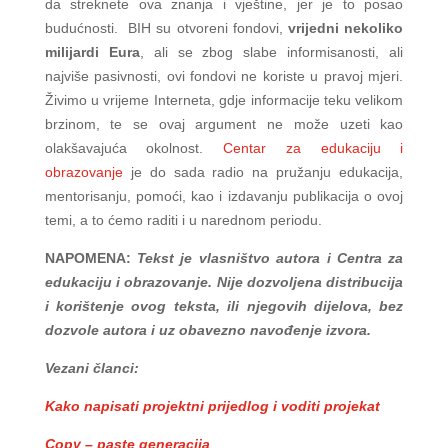
da streknete ova znanja i vještine, jer je to posao
budućnosti.
BIH su otvoreni fondovi,
vrijedni nekoliko
milijardi Eura
, ali se zbog slabe informisanosti, ali
najviše pasivnosti, ovi fondovi ne koriste u pravoj mjeri.
Živimo u vrijeme Interneta, gdje informacije teku velikom
brzinom, te se ovaj argument ne može uzeti kao
olakšavajuća okolnost.
Centar za edukaciju i
obrazovanje
je do sada radio na pružanju edukacija,
mentorisanju, pomoći, kao i izdavanju publikacija o ovoj
temi, a to ćemo raditi i u narednom periodu.
NAPOMENA:
Tekst je vlasništvo autora i Centra za
edukaciju i obrazovanje. Nije dozvoljena distribucija
i korištenje ovog teksta, ili njegovih dijelova, bez
dozvole autora i uz obavezno navođenje izvora.
Vezani članci:
Kako napisati projektni prijedlog i voditi projekat
Copy – paste generacija