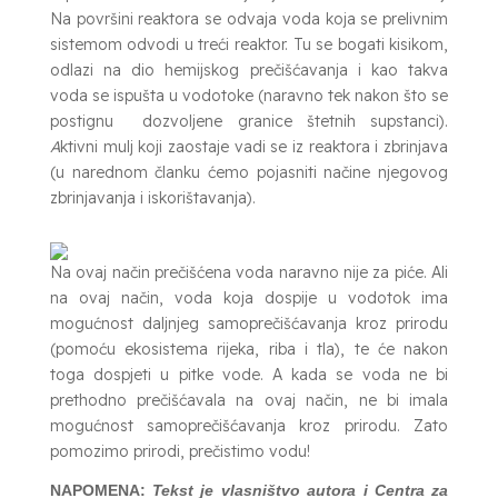
Na površini reaktora se odvaja voda koja se prelivnim
sistemom odvodi u treći reaktor. Tu se bogati kisikom,
odlazi na dio hemijskog prečišćavanja i kao takva
voda se ispušta u vodotoke (naravno tek nakon što se
postignu
dozvoljene granice štetnih supstanci).
A
ktivni mulj koji zaostaje vadi se iz reaktora i zbrinjava
(u narednom članku ćemo pojasniti načine njegovog
zbrinjavanja i iskorištavanja).
Na ovaj način prečišćena voda naravno nije za piće. Ali
na ovaj način, voda koja dospije u vodotok ima
mogućnost daljnjeg samoprečišćavanja kroz prirodu
(pomoću ekosistema rijeka, riba i tla), te će nakon
toga dospjeti u pitke vode. A kada se voda ne bi
prethodno prečišćavala na ovaj način, ne bi imala
mogućnost samoprečišćavanja kroz prirodu. Zato
pomozimo prirodi, prečistimo vodu!
NAPOMENA:
Tekst je vlasništvo autora i Centra za