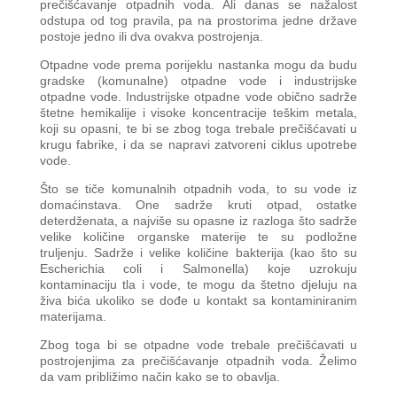
prečišćavanje otpadnih voda. Ali danas se nažalost
odstupa od tog pravila, pa na prostorima jedne države
postoje jedno ili dva ovakva postrojenja.
Otpadne vode prema porijeklu nastanka mogu da budu
gradske (komunalne) otpadne vode i industrijske
otpadne vode. Industrijske otpadne vode obično sadrže
štetne hemikalije i visoke koncentracije teškim metala,
koji su opasni, te bi se zbog toga trebale prečišćavati u
krugu fabrike, i da se napravi zatvoreni ciklus upotrebe
vode.
Što se tiče komunalnih otpadnih voda, to su vode iz
domaćinstava. One sadrže kruti otpad, ostatke
deterdženata, a najviše su opasne iz razloga što sadrže
velike količine organske materije te su podložne
truljenju. Sadrže i velike količine bakterija (kao što su
Escherichia coli i Salmonella) koje uzrokuju
kontaminaciju tla i vode, te mogu da štetno djeluju na
živa bića ukoliko se dođe u kontakt sa kontaminiranim
materijama.
Zbog toga bi se otpadne vode trebale prečišćavati u
postrojenjima za prečišćavanje otpadnih voda. Želimo
da vam približimo način kako se to obavlja.