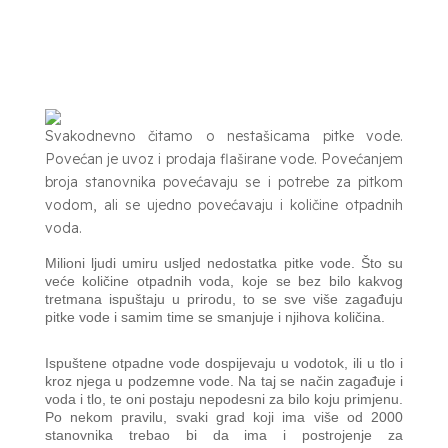
Svakodnevno čitamo o nestašicama pitke vode.
Povećan je uvoz i prodaja flaširane vode. Povećanjem
broja stanovnika povećavaju se i potrebe za pitkom
vodom, ali se ujedno povećavaju i količine otpadnih
voda.
Milioni ljudi umiru usljed nedostatka pitke vode. Što su
veće količine otpadnih voda, koje se bez bilo kakvog
tretmana ispuštaju u prirodu, to se sve više zagađuju
pitke vode i samim time se smanjuje i njihova količina.
Ispuštene otpadne vode dospijevaju u vodotok, ili u tlo i
kroz njega u podzemne vode. Na taj se način zagađuje i
voda i tlo, te oni postaju nepodesni za bilo koju primjenu.
Po nekom pravilu, svaki grad koji ima više od 2000
stanovnika trebao bi da ima i postrojenje za