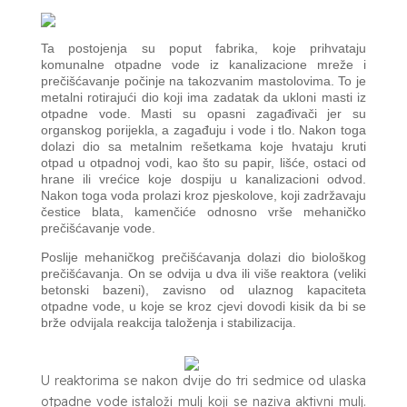
Ta postojenja su poput fabrika, koje prihvataju
komunalne otpadne vode iz kanalizacione mreže i
prečišćavanje počinje na takozvanim mastolovima. To je
metalni rotirajući dio koji ima zadatak da ukloni masti iz
otpadne vode. Masti su opasni zagađivači jer su
organskog porijekla, a zagađuju i vode i tlo. Nakon toga
dolazi dio sa metalnim rešetkama koje hvataju kruti
otpad u otpadnoj vodi, kao što su papir, lišće, ostaci od
hrane ili vrećice koje dospiju u kanalizacioni odvod.
Nakon toga voda prolazi kroz pjeskolove, koji zadržavaju
čestice blata, kamenčiće odnosno vrše mehaničko
prečišćavanje vode.
Poslije mehaničkog prečišćavanja dolazi dio biološkog
prečišćavanja. On se odvija u dva ili više reaktora (veliki
betonski bazeni), zavisno od ulaznog kapaciteta
otpadne vode, u koje se kroz cjevi dovodi kisik da bi se
brže odvijala reakcija taloženja i stabilizacija.
U reaktorima se nakon dvije do tri sedmice od ulaska
otpadne vode istaloži mulj koji se naziva aktivni mulj.